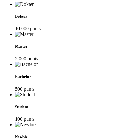
Dokter
10.000
punt
s
Master
2.000
punt
s
Bachelor
500
punt
s
Student
100
punt
s
Newbie